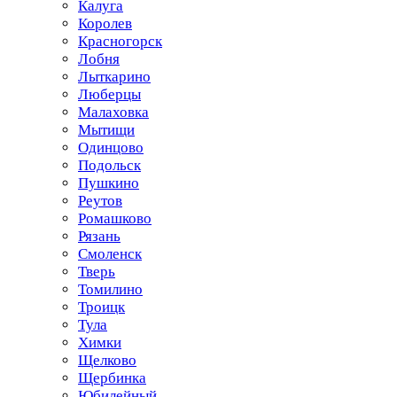
Калуга
Королев
Красногорск
Лобня
Лыткарино
Люберцы
Малаховка
Мытищи
Одинцово
Подольск
Пушкино
Реутов
Ромашково
Рязань
Смоленск
Тверь
Томилино
Троицк
Тула
Химки
Щелково
Щербинка
Юбилейный