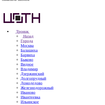
Троицк
Назад
Города
Москва
Балашиха
Барвиха
Быково
Видное
Владимир
Дзержинский
Долгопрудный
Домодедово
Железнодорожный
Иваново
Ивантеевка
Ильинское