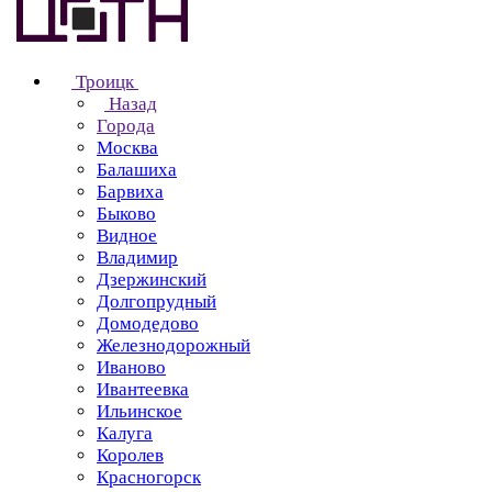
Троицк
Назад
Города
Москва
Балашиха
Барвиха
Быково
Видное
Владимир
Дзержинский
Долгопрудный
Домодедово
Железнодорожный
Иваново
Ивантеевка
Ильинское
Калуга
Королев
Красногорск