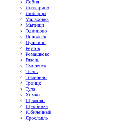
Лобня
Лыткарино
Люберцы
Малаховка
Мытищи
Одинцово
Подольск
Пушкино
Реутов
Ромашково
Рязань
Смоленск
Тверь
Томилино
Троицк
Тула
Химки
Щелково
Щербинка
Юбилейный
Ярославль