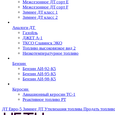
Межсезонное ДТ сорт Е
Межсезонное ДТ сорт F
Зимнее ДТ класс 1
Зимнее ДТ класс 2
Аналоги ДТ
Газойль
ДЖЕТ А-1
ТКСО Славянск ЭКО
Топливо высоковязкое вид 2
Низкотемпературное топливо
Бензин
Бензин АИ-92-К5
Бензин АИ-95-К5
Бензин АИ-98-К5
Керосин
Авиационный керосин ТС-1
Реактивное топливо РТ
ДТ Евро-5
Зимнее ДТ
Утилизация топлива
Продать топлив